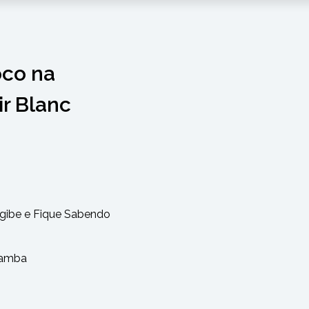
oco na
r Blanc
agibe e Fique Sabendo
 Samba